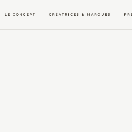
LE CONCEPT
CRÉATRICES & MARQUES
PR
CÉRÉMONIE & CIVIL
ACCESSOIRES